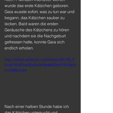
wurde das erste Kätzchen geboren. 
Gaia wusste sofort, was zu tun war und 
begann, das Kätzchen sauber zu 
lecken. Bald waren die ersten 
Geräusche des Kätzchens zu hören 
und nachdem sie die Nachgeburt 
gefressen hatte, konnte Gaia sich 
endlich erholen.
https://video.wixstatic.com/video/cdb184_2
e1e5193d70d48ac94affdb96268d7cb/480p
/mp4/file.mp4
Nach einer halben Stunde habe ich 
das Kätzchen untersucht und 