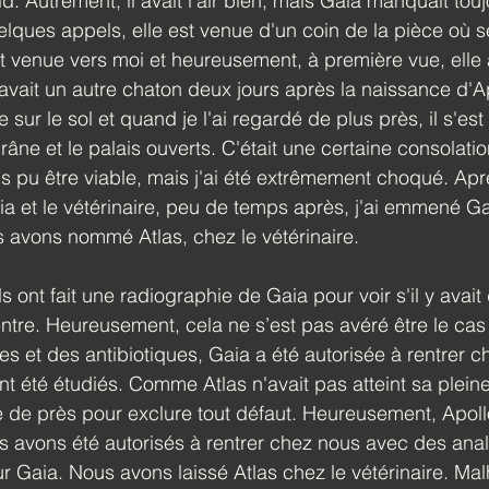
d. Autrement, il avait l'air bien, mais Gaia manquait toujo
lques appels, elle est venue d'un coin de la pièce où se 
st venue vers moi et heureusement, à première vue, elle av
e avait un autre chaton deux jours après la naissance d'A
 sur le sol et quand je l'ai regardé de plus près, il s'est 
râne et le palais ouverts. C'était une certaine consolatio
is pu être viable, mais j'ai été extrêmement choqué. Apr
ia et le vétérinaire, peu de temps après, j'ai emmené Gai
 avons nommé Atlas, chez le vétérinaire.
ls ont fait une radiographie de Gaia pour voir s'il y avait
tre. Heureusement, cela ne s’est pas avéré être le cas 
 et des antibiotiques, Gaia a été autorisée à rentrer ch
nt été étudiés. Comme Atlas n'avait pas atteint sa plein
 de près pour exclure tout défaut. Heureusement, Apollo
us avons été autorisés à rentrer chez nous avec des ana
 Gaia. Nous avons laissé Atlas chez le vétérinaire. Ma