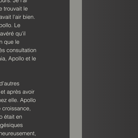
urs. Je l'ai 
trouvait le 
ait l'air bien. 
pollo. Le 
avéré qu'il 
n que le 
ès consultation 
a, Apollo et le 
 d'autres 
et après avoir 
ez elle. Apollo 
e croissance, 
 était en 
lgésiques 
lheureusement, 