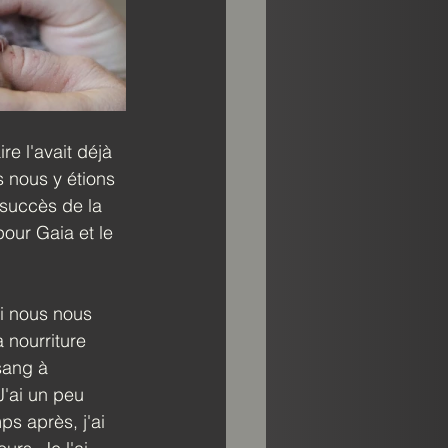
re l'avait déjà 
 nous y étions 
succès de la 
our Gaia et le 
i nous nous 
 nourriture 
sang à 
J'ai un peu 
s après, j'ai 