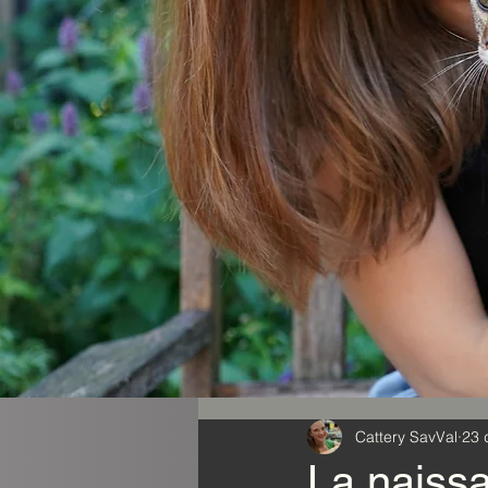
Cattery SavVal
23 
La naissa