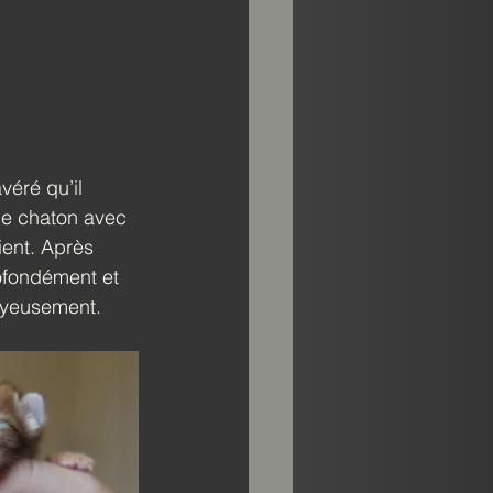
véré qu’il 
le chaton avec 
ient. Après 
ofondément et 
joyeusement.