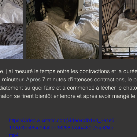
, j'ai mesuré le temps entre les contractions et la duré
 minuteur. 
Après
 7 minutes d'intenses contractions, le 
iatement su quoi faire et a commencé à lécher le chato
haton se firent bientôt entendre et après avoir mangé le
https://video.wixstatic.com/video/cdb184_2e1e5
193d70d48ac94affdb96268d7cb/480p/mp4/file.
mp4