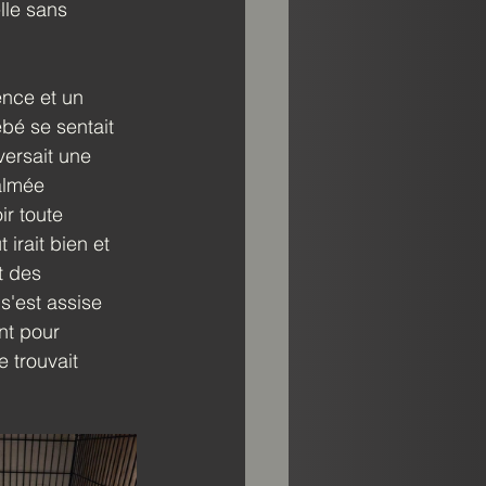
lle sans 
ence et un 
ébé se sentait 
versait une 
calmée 
ir toute 
t irait bien et 
t des 
s'est assise 
nt pour 
 trouvait 