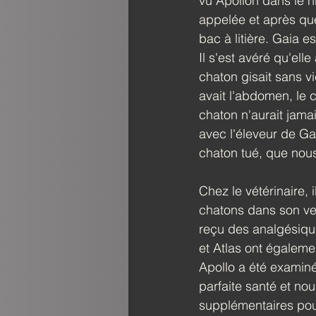
vu Apollon dans le ni
appelée et après que
bac à litière. Gaia e
Il s'est avéré qu'ell
chaton gisait sans vie
avait l'abdomen, le c
chaton n'aurait jama
avec l'éleveur de Ga
chaton tué, que nous
Chez le vétérinaire, i
chatons dans son ven
reçu des analgésiques
et Atlas ont égaleme
Apollo a été examiné
parfaite santé et no
supplémentaires pour