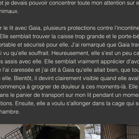
et je devais pouvoir concentrer toute mon attention sur e
animaux.
 le lit avec Gaia, plusieurs protections contre l'incontin
Elle semblait trouver la caisse trop grande et le porte-b
table et sécurisé pour elle. J'ai remarqué que Gaia tra
j'ai vu qu'elle souffrait. Heureusement, elle s'est un peu 
s assis avec elle. Elle semblait vraiment apprécier d'avo
e l'ai caressée et j'ai dit à Gaia qu'elle allait bien, que tou
 elle. Bientôt, il devint clairement visible quand elle avai
 commença à grogner de douleur à ces moments-là. Elle 
ans le panier de transport sur mon lit pendant un mome
ions. Ensuite, elle a voulu s'allonger dans la cage qui se
chambre.