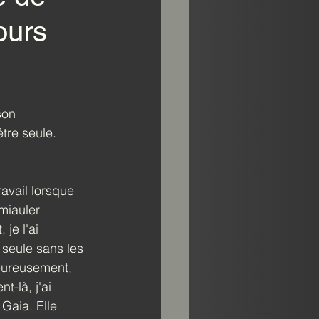
ours
 
son 
tre seule. 
avail lorsque 
miauler 
je l'ai 
 seule sans les 
heureusement, 
-là, j'ai 
Gaia. Elle 