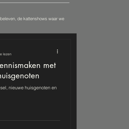
n beleven, de kattenshows waar we
e lezen
Kennismaken met
huisgenoten
sel, nieuwe huisgenoten en