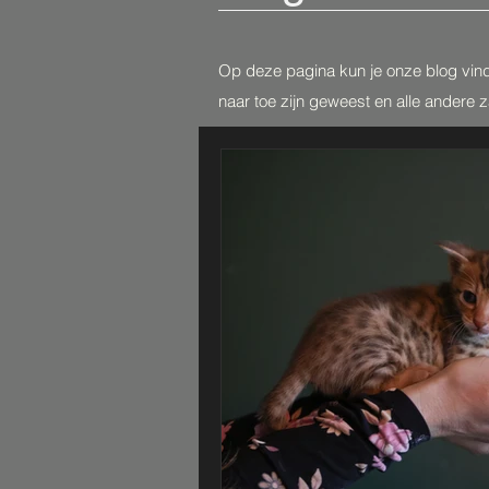
Op deze pagina kun je onze blog vin
naar toe zijn geweest en alle andere 