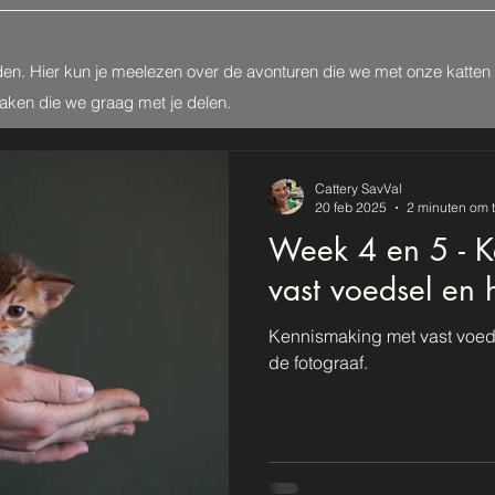
den. Hier kun je meelezen over de avonturen die we met onze katte
zaken die we graag met je delen.
Cattery SavVal
20 feb 2025
2 minuten om t
Week 4 en 5 - 
vast voedsel en 
Kennismaking met vast voed
de fotograaf.