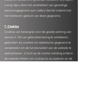
u erop dat u door het verstrekken van gevoelige
persoonsgegevens aan cattery SavVal instemt met
het hierboven gebruik van deze gegevens.
7. Cookies
Cookies zijn belangrijk voor de goede werking van
savval.nl. Om uw gebruikservaring te verbeteren,
gebruiken wij cookies om statistische gegevens te
verzamelen om de functionaliteit van de website te
optimaliseren. U kunt op de cookie-melding onderin
de website klikken om cookies te accepteren en de
cookie-melding niet meer weer te geven, of u kiest
voor instellingen voor een gedetailleerde
beschrijving van de soorten cookies en te kiezen of
u deze cookies wilt accepteren tijdens een bezoek
aan onze website. Voor elke browser en computer
die u gebruikt moet u de cookie instellingen apart
aanpassen. U kunt cookies altijd zelf uitzetten of ze
van uw apparaat verwijderen. Dit verschilt per
internetbrowser en apparaat. Als u ervoor kiest om