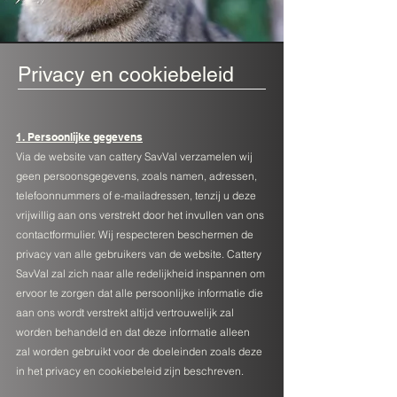
Privacy en cookiebeleid
1. Persoonlijke gegevens
Via de website van cattery SavVal verzamelen wij
geen persoonsgegevens, zoals namen, adressen,
telefoonnummers of e-mailadressen, tenzij u deze
vrijwillig aan ons verstrekt door het invullen van ons
contactformulier.
Wij respecteren beschermen de
privacy van alle gebruikers van de website. Cattery
SavVal zal zich naar alle redelijkheid inspannen om
ervoor te zorgen dat alle persoonlijke informatie die
aan ons wordt verstrekt altijd vertrouwelijk zal
worden behandeld en dat deze informatie alleen
zal worden gebruikt voor de doeleinden zoals deze
in het privacy en cookiebeleid zijn beschreven.