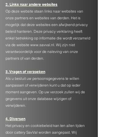
2. Links
naar andere websites
Op deze website staan links naar websites van
onze partners en websites van derden. Het is
mogelijk dat deze websites een afwijkend privacy
beleid hanteren. Deze privacy verklaring heeft
enkel betrekking op informatie die wordt verzameld
via de website
www.savval.nl
. Wij zijn niet
verantwoordelijk voor de naleving van onze
partners of van derden.
3. Vragen of verzoeken
Als u besluit uw persoonsgegevens te willen
aanpassen of verwijderen kunt u dat op ieder
moment aangeven. Op uw verzoek zullen wij de
gegevens uit onze database wijzigen of
verwijderen.
4. D
iversen
Het privacy en cookiebeleid kan ten allen tijden
door cattery SavVal worden aangepast. Wij