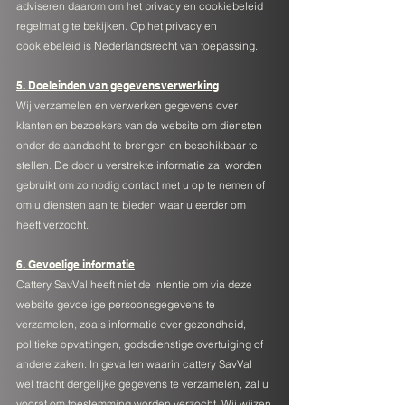
adviseren daarom om het privacy en cookiebeleid
regelmatig te bekijken. Op het privacy en
cookiebeleid is Nederlandsrecht van toepassing.
5. Doeleinden van gegevensverwerking
Wij verzamelen en verwerken gegevens over
klanten en bezoekers van de website om diensten
onder de aandacht te brengen en beschikbaar te
stellen. De door u verstrekte informatie zal worden
gebruikt om zo nodig contact met u op te nemen of
om u diensten aan te bieden waar u eerder om
heeft verzocht.
6. Gevoelige informatie
Cattery SavVal heeft niet de intentie om via deze
website gevoelige persoonsgegevens te
verzamelen, zoals informatie over gezondheid,
politieke opvattingen, godsdienstige overtuiging of
andere zaken. In gevallen waarin cattery SavVal
wel tracht dergelijke gegevens te verzamelen, zal u
vooraf om toestemming worden verzocht. Wij wijzen