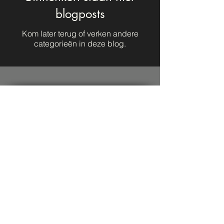
blogposts
Kom later terug of verken andere
categorieën in deze blog.
Direct naar
Blijf op de hoogte
Volg ons op
Contact
Blog
Over deze site