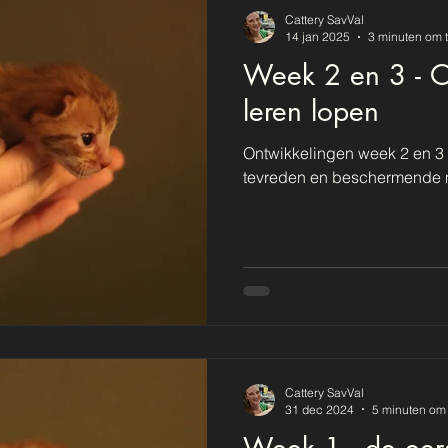
Cattery SavVal
14 jan 2025
3 minuten om t
Week 2 en 3 - 
leren lopen
Ontwikkelingen week 2 en 3
tevreden en beschermende m
Cattery SavVal
31 dec 2024
5 minuten om 
Week 1 - de eer