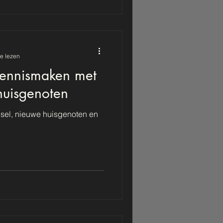
e lezen
Kennismaken met
huisgenoten
sel, nieuwe huisgenoten en