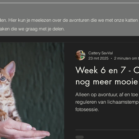
den. Hier kun je meelezen over de avonturen die we met onze katte
zaken die we graag met je delen.
Cattery SavVal
23 mrt 2025
2 minuten om t
Week 6 en 7 - O
nog meer mooie 
Alleen op avontuur, af en toe
reguleren van lichaamstemp
fotosessie.