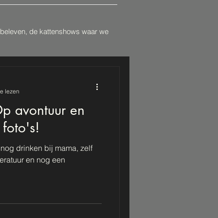
n beleven, de kattenshows waar we
e lezen
p avontuur en
foto's!
 nog drinken bij mama, zelf
eratuur en nog een