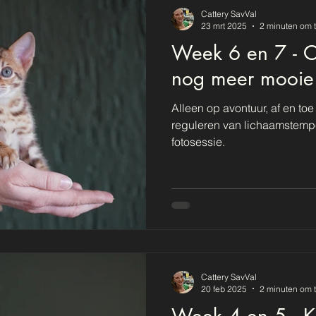
Cattery SavVal
23 mrt 2025
2 minuten om t
Week 6 en 7 - O
nog meer mooie 
Alleen op avontuur, af en toe
reguleren van lichaamstemp
fotosessie.
Cattery SavVal
20 feb 2025
2 minuten om t
Week 4 en 5 - 