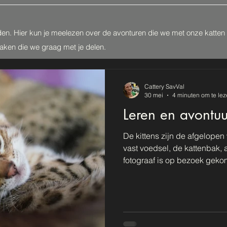
den. Hier kun je meelezen over de avonturen die we met onze katte
zaken die we graag met je delen.
Cattery SavVal
30 mei
4 minuten om te le
Leren en avontu
De kittens zijn de afgelop
vast voedsel, de kattenbak,
fotograaf is op bezoek geko