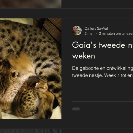
Cattery SavVal
2 mei
2 minuten om te leze
Gaia's tweede ne
weken
De geboorte en ontwikkeling 
tweede nestje. Week 1 tot en