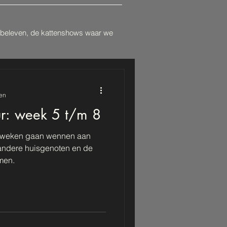
n beleven, de kattenshows waar we
zen
ur: week 5 t/m 8
en weken gaan wennen aan
 andere huisgenoten en de
men.