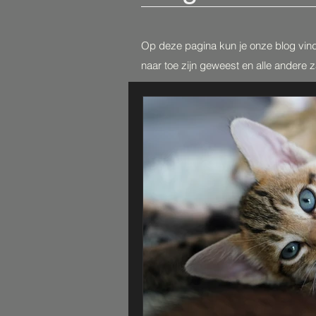
Op deze pagina kun je onze blog vin
naar toe zijn geweest en alle andere 