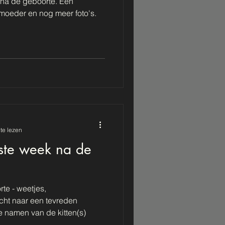
 na de geboorte. Een
oeder en nog meer foto's.
te lezen
ste week na de
te - weetjes,
cht naar een tevreden
 namen van de kitten(s)