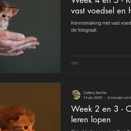
vast voedsel en 
Kennismaking met vast voed
de fotograaf.
Cattery SavVal
14 jan 2025
3 minuten om t
Week 2 en 3 - 
leren lopen