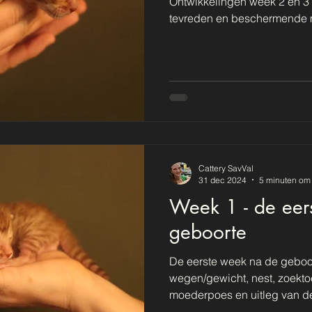
Ontwikkelingen week 2 en 3
tevreden en beschermende m
Cattery SavVal
31 dec 2024
5 minuten om 
Week 1 - de eer
geboorte
De eerste week na de geboor
wegen/gewicht, nest, zoekto
moederpoes en uitleg van de