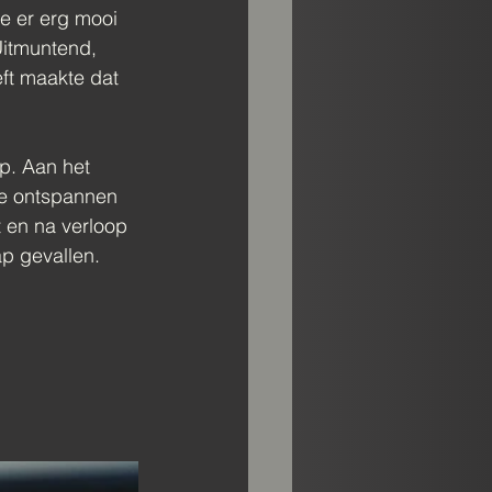
e er erg mooi 
Uitmuntend, 
eft maakte dat 
p. Aan het 
te ontspannen 
t en na verloop 
p gevallen.  