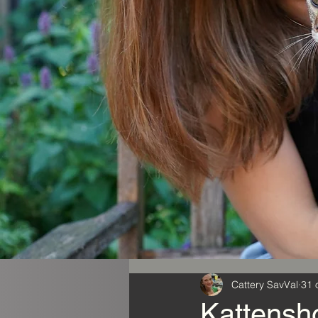
Cattery SavVal
31 
Kattens