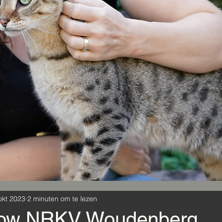
okt 2023
2 minuten om te lezen
how NRKV Woudenberg