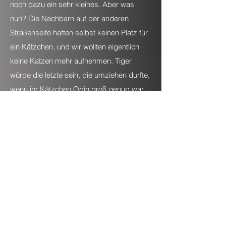
noch dazu ein sehr kleines. Aber was
nun? Die Nachbarn auf der anderen
Straßenseite hatten selbst keinen Platz für
ein Kätzchen, und wir wollten eigentlich
keine Katzen mehr aufnehmen. Tiger
würde die letzte sein, die umziehen durfte,
wenn ihr Kätzchen Odin groß genug war
(das bei uns bleiben würde). Natürlich
konnten wir das Kätzchen nicht ihrem
Schicksal überlassen, also habe ich mich
darum gekümmert.
Wieder einmal fragten wir in der
Nachbarschaft, ob jemand ein Kätzchen
vermisse, aber wieder meldete sich
niemand. Wir haben für das Kätzchen ein