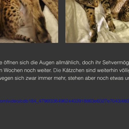
e öffnen sich die Augen allmählich, doch ihr Sehvermög
en Wochen noch weiter. 
Die
 Kätzchen sind weiterhin völli
egen sich zwar immer mehr, stehen aber noch etwas un
tic.com/video/cdb184_4796f33649624403918863e6027e7043/480