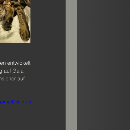
en entwickelt 
g auf Gaia 
sicher auf 
p/mp4/file.mp4