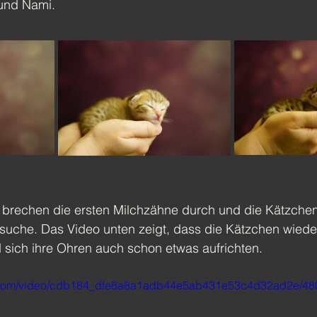
 und Nami.
e brechen die ersten Milchzähne durch und die Kätzch
rsuche. Das Video unten zeigt, dass die Kätzchen wiede
sich ihre Ohren auch schon etwas aufrichten.
tic.com/video/cdb184_dfe8a8a1adb44e5ab431e53c4d32ad2e/48