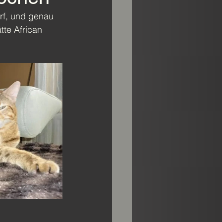
rf, und genau 
tte African 