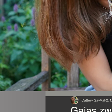
Cattery SavVal
2. 
Gaias zwe