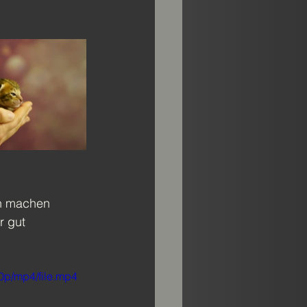
en machen 
r gut 
0p/mp4/file.mp4