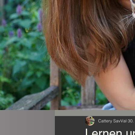
Cattery SavVal
30.
Lernen u