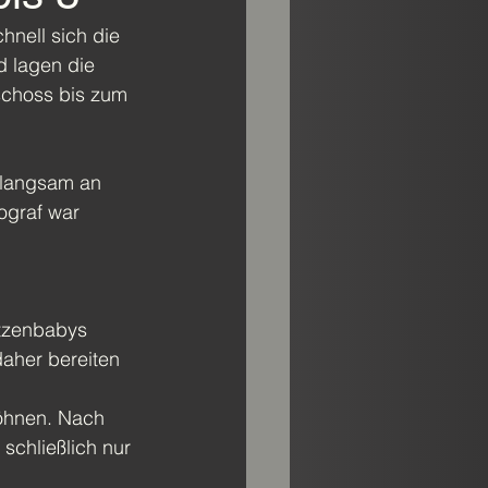
hnell sich die 
 lagen die 
schoss bis zum 
 langsam an 
ograf war 
atzenbabys 
aher bereiten 
öhnen. Nach 
schließlich nur 