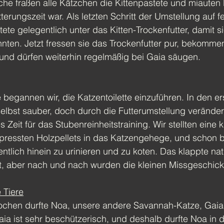
he fraßen alle Kätzchen die Kittenpastete und miauten 
erungszeit war. Als letzten Schritt der Umstellung auf 
ete gelegentlich unter das Kitten-Trockenfutter, damit s
ten. Jetzt fressen sie das Trockenfutter pur, bekommen
n und dürfen weiterhin regelmäßig bei Gaia säugen.
 begannen wir, die Katzentoilette einzuführen. In den 
selbst sauber, doch durch die Futterumstellung veränder
 Zeit für das Stubenreinheitstraining. Wir stellten eine k
gepressten Holzpellets in das Katzengehege, und schon
ntlich hinein zu urinieren und zu koten. Das klappte natü
t, aber nach und nach wurden die kleinen Missgeschicke
 Tiere
Wochen durfte Noa, unsere andere Savannah-Katze, Gai
a ist sehr beschützerisch, und deshalb durfte Noa in d