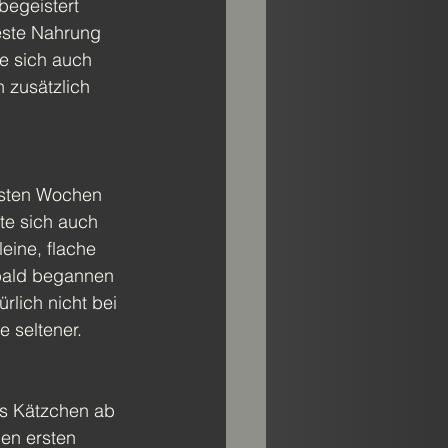
begeistert 
feste Nahrung 
ie sich auch 
 zusätzlich 
ersten Wochen 
te sich auch 
leine, flache 
 bald begannen 
rlich nicht bei 
 seltener.
as Kätzchen ab 
en ersten 