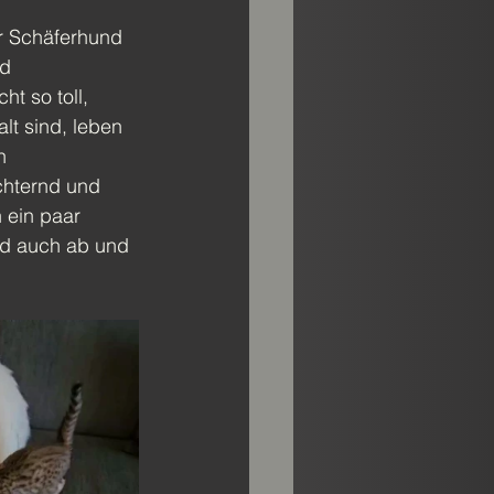
r Schäferhund 
d 
t so toll, 
lt sind, leben 
n 
hternd und 
 ein paar 
nd auch ab und 