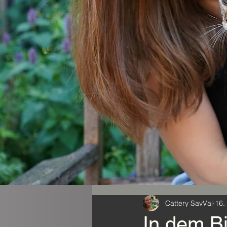
Cattery SavVal
16.
In dem Bi